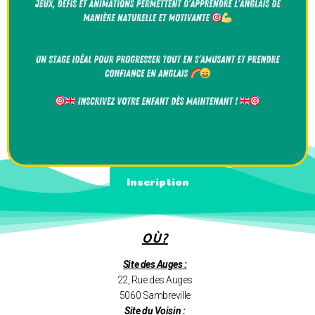
Inscription
OÙ?
Site des Auges :
22, Rue des Auges
5060 Sambreville
Site du Voisin :